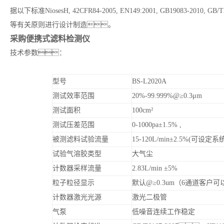
据以下标准NiosesH, 42CFR84-2005, EN149:2001, GB19083-2010, GB/T
等有关原则进行设计制造。
采购便携式滤料检测仪
技术参数：
型号
BS-L2020A
测试效率范围
20%-99.999%@≥0.3μm
测试面积
100cm²
测试压差范围
0-1000pa±1.5% ,
被测滤料试验流量
15-120L/min±2.5%(可设
试验气溶胶类型
大气尘
计数器采样流量
2.83L/min ±5%
粒子粒径显示
默认@≥0.3um（6通道客户
计数器激光光源
激光二极管
气泵
低噪音连续工作稳定