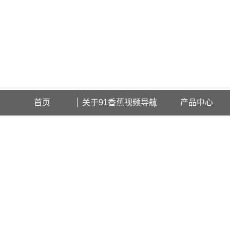
欢迎访问上海91香蕉视频导航检测设备有限公司网站！
首页
关于91香蕉视频导航
产品中心