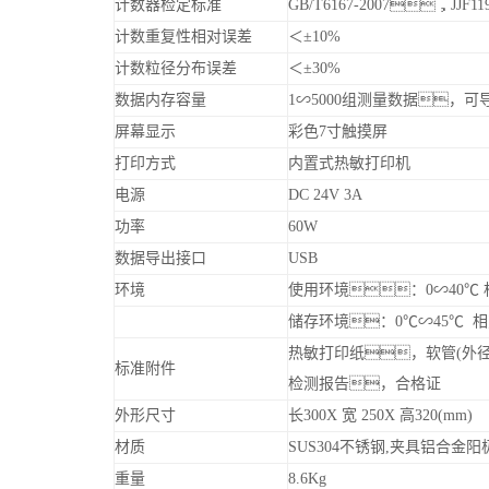
计数器检定标准
GB/T6167-2007，JJF119
计数重复性相对误差
＜±10%
计数粒径分布误差
＜±30%
数据内存容量
1∽5000组测量数据，可
屏幕显示
彩色7寸触摸屏
打印方式
内置式热敏打印机
电源
DC 24V 3A
功率
60W
数据导出接口
USB
环境
使用环境：0∽40℃ 
储存环境：0℃∽45℃ 相
热敏打印纸，软管(外径6
标准附件
检测报告，合格证
外形尺寸
长300X 宽 250X 高320(mm)
材质
SUS304不锈钢,夹具铝合金
重量
8.6Kg