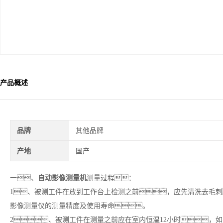
产品概述
品牌
其他品牌
产地
国产
一、
自动影像测量机
测量过程：
1、被测工件在放到工作台上检测之前，应先清洗去毛
影像测量仪的测量精度及使用寿命。
2、被测工件在测量之前应在室内恒温12小时，